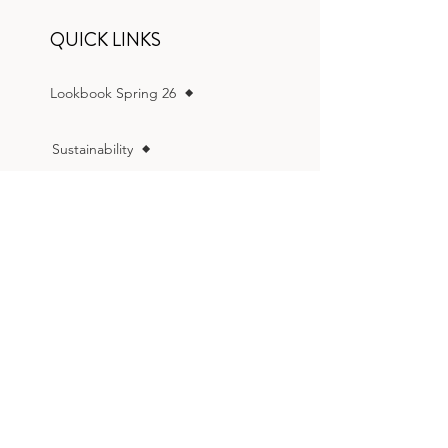
QUICK LINKS
Lookbook Spring 26
Sustainability
Store Locator
Retailers
Home page
see collections:
Now in store
Spring 27
Fall 26
Spring 26